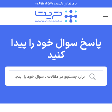
Ski
با ما تماس بگیرید : 02691006570
t
conten
پاسخ سوال خود را پیدا
کنید