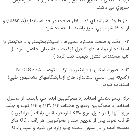
برای دستيابی به نتايج صحيح رعايت نكات زير هنگام آزمايش
ضروري مي باشد.
1-از ظروف شيشه اي كه از نظر صحت در حد استاندارد(Class A) و
از لحاظ شيميايي تميز باشند ، استفاده شود .
2-از دقت و صحت عملكرد سمپلرها ، اسپكتروفتومتر و يا فوتومتر با
استفاده از برنامه هاي كنترل كيفيت ، اطمينان حاصل نمود. (
کليه مستندات کنترل کيفیت ثبت گردد )
(كميته بين المللي استاندارد هاي آزمايشگاههاي تشخيص طبي)
استفاده شود.
براي رسم منحني استاندارد هموگلوبين ابتدا مي بايست از محلول
استاندارد هموگلوبين رقتهاي مختلف 1/2 ،1/3 و 1/4 تهيه و جذب
نوري آنها را در طول موج 540 نانومتر مقابل بلانك ( درابکين )
قرائت نمود. پس از تعيين مقدار هموگلوبين هر رقت ، OD های
بدست آمده را در ستون سمت چپ وارد می کنیم و سپس OD