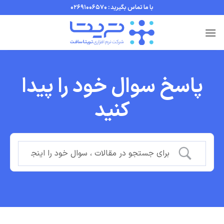
Ski
با ما تماس بگیرید : 02691006570
t
conten
پاسخ سوال خود را پیدا
کنید