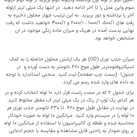
سوم واین عمل را تا آخر ادامه دهید. در انتها یک میلی لیتر ازلوله
آخر را برداشته و دور بریزید. به این ترتیب چهار محلول ذخیره به
رقت های 500/1، 1000/1 ، 2000/1 و 4000/1 خواهید داشت که رقت
نهایی بدست آمده در هریک و میزان ماده رنگی موجود در ان
مشخص خواهد بود.
میزان جذب نوری (OD) هر یک ازشش محلول حاصله را به کمک
اسپکتروفتومتردر طول موج 620 نانومتر به دست آورده و در
جدول1 (سمت چپ صفحه) ثبت کنید. منحنی استاندارد با توجه
به داده های وارد شده رسم می گردد.
برای جدول 2 که در سمت راست قرار دارد 10 لوله انتخاب کرده و در
هر کدام، یک لوپ از رنگ در یک میلی لیتر آب مقطر مخلوط کنید.
در نهایت در مقابل طول موج 620 تا 630 نانومتر جذب نوری هر
10 لوله را در سیستم وارد کنید. میانگین 10 لوله به صورت خودکار
محاسبه شده و نقطه ی کالیبراسیون با استفاده از میانگین 10 لوله
بر روی نمودار به راحتی قابل مشاهده و مقایسه با حجم ادعایی