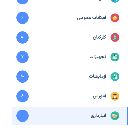
امکانات عمومی
6
کارکنان
5
تجهیزات
7
آزمایشات
10
آموزش
6
انبارداری
11