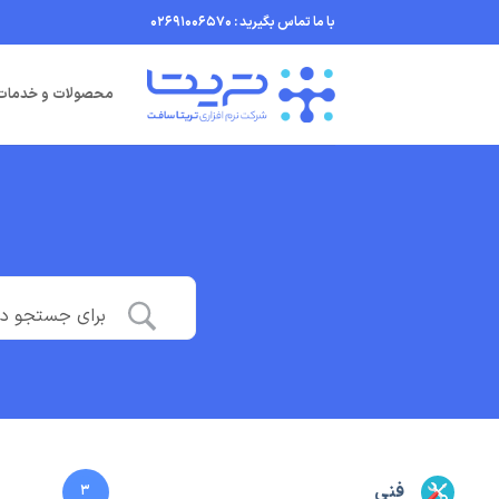
Ski
با ما تماس بگیرید : 02691006570
t
conten
محصولات و خدمات
فنی
3