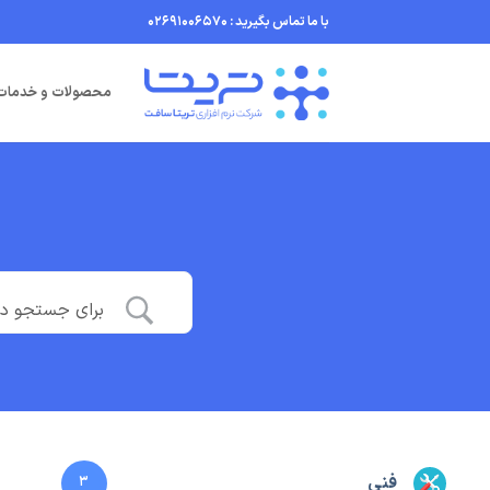
Ski
با ما تماس بگیرید : 02691006570
t
conten
محصولات و خدمات
فنی
3