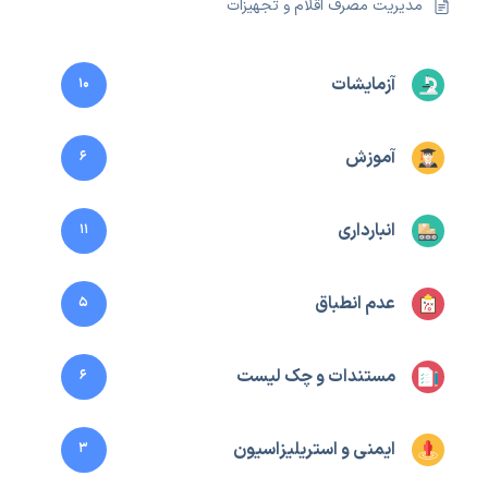
مدیریت مصرف اقلام و تجهیزات
آزمایشات
10
آموزش
6
انبارداری
11
عدم انطباق
5
مستندات و چک لیست
6
ایمنی و استریلیزاسیون
3