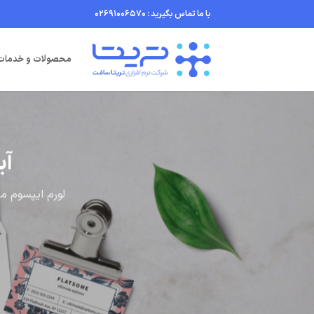
Ski
با ما تماس بگیرید : 02691006570
t
conten
محصولات و خدمات
آی
لورم ایپسوم م