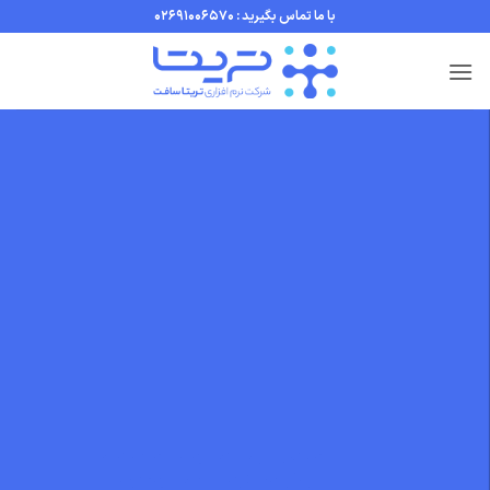
Ski
با ما تماس بگیرید : 02691006570
t
conten
لورم ایپسوم
متن ساختگی با
تولید سادگی
نامفهوم از صنعت چاپ و با استفاده
از طراحان گرافیک است. چاپگرها و