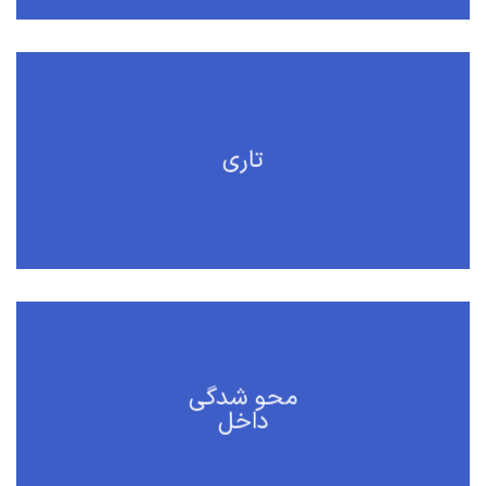
تاری
محو شدگی
داخل