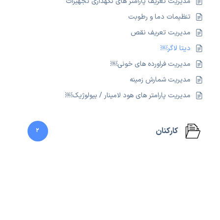
مدیریت تعریف پارامتر های نگهداری تجهیزات
تنظیمات دما و رطوبت
مدیریت تعریف نقص
دیتا لاگر￼
مدیریت فراورده های خونی￼
مدیریت شمارش زمینه
مدیریت پارامتر های هود لامینار / بیولوژیک￼
کارکنان
2