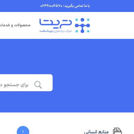
Ski
با ما تماس بگیرید : 02691006570
t
conten
محصولات و خدمات
منابع انسانی
1