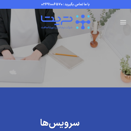
Ski
با ما تماس بگیرید : 02691006570
t
conten
سرویس‌ها