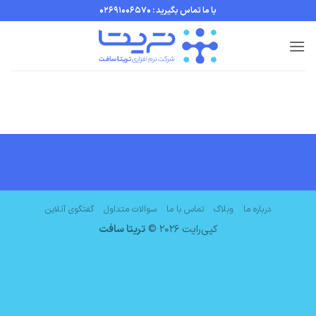
Ski
با ما تماس بگیرید : 02691006570
t
conten
درباره ما
وبلاگ
تماس با ما
سوالات متداول
گفتگوی آنلاین
کپی‌رایت 2026 ©
تریتا سافت