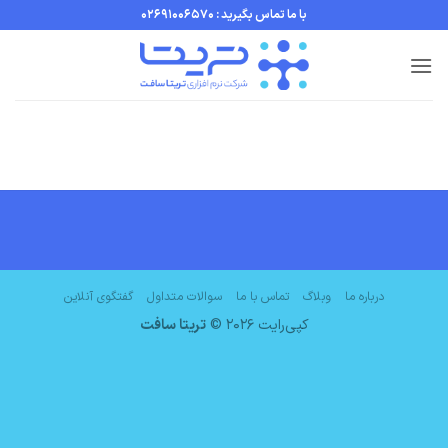
Ski
با ما تماس بگیرید : 02691006570
t
conten
درباره ما
وبلاگ
تماس با ما
سوالات متداول
گفتگوی آنلاین
کپی‌رایت 2026 ©
تریتا سافت